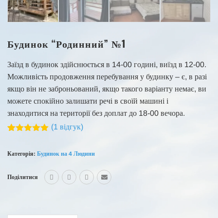
Будинок “Родинний” №1
Заїзд в будинок здійснюється в 14-00 годині, виїзд в 12-00.
Можливість продовження перебування у будинку – є, в разі
якщо він не заброньований, якщо такого варіанту немає, ви
можете спокійно залишати речі в своїй машині і
знаходитися на території без доплат до 18-00 вечора.
(
1
відгук)
Рейтинг
1
5.00
з 5 на
основі
Категорія:
Будинок на 4 Людини
опитування
покупця
Поділитися