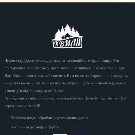
Чудово підібране місце для тихого та спокійного відпочинку. Ми
постаралися зробити базу максимально затишною й комфортною для
Вас. Відпочинок у нас забезпечить Вам позитивні враження і зарядить
енергією на весь рік. Маємо все необхідне, щоб забезпечити ідеальні
умови для відпочинку душі й тіла.
Приїжджайте, відпочивайте, насолоджуйтеся! Будемо раді бачити Вас
серед наших гостей!
Політика щодо обробки персональних даних
Публічний договір (оферта)