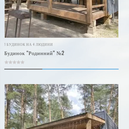
1
БУДИНОК НА 4 ЛЮДИНИ
Будинок “Родинний” №2
0
out
of
5