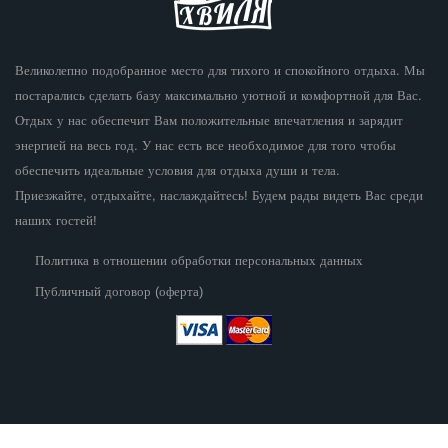
Великолепно подобранное место для тихого и спокойного отдыха. Мы
постарались сделать базу максимально уютной и комфортной для Вас.
Отдых у нас обеспечит Вам положительные впечатления и зарядит
энергией на весь год. У нас есть все необходимое для того чтобы
обеспечить идеальные условия для отдыха души и тела.
Приезжайте, отдыхайте, наслаждайтесь! Будем рады видеть Вас среди
наших гостей!
Политика в отношении обработки персональных данных
Публичный договор (оферта)