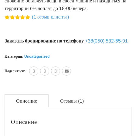
спокойно оставлять вещи в своей машине и находиться на
территории без доплат до 18-00 вечера.
(
1
отзыв клиента)
Рейтинг
1
5.00
из 5
на основе
опроса
Заказать бронирование по телефону
+38(050) 532-55-91
пользователя
Категория:
Uncategorized
Поделиться:
Описание
Отзывы (1)
Описание