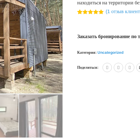
находиться на территории бе
(
1
отзыв клиент
Рейтинг
1
5.00
из 5
на основе
опроса
Заказать бронирование по 
пользователя
Категория:
Uncategorized
Поделиться: