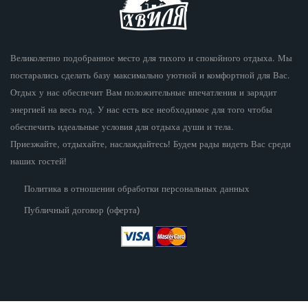
Великолепно подобранное место для тихого и спокойного отдыха. Мы
постарались сделать базу максимально уютной и комфортной для Вас.
Отдых у нас обеспечит Вам положительные впечатления и зарядит
энергией на весь год. У нас есть все необходимое для того чтобы
обеспечить идеальные условия для отдыха души и тела.
Приезжайте, отдыхайте, наслаждайтесь! Будем рады видеть Вас среди
наших гостей!
Политика в отношении обработки персональных данных
Публичный договор (оферта)